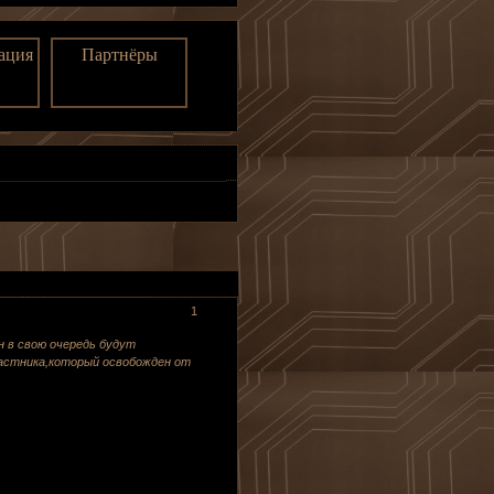
ация
Партнёры
1
 в свою очередь будут
частника,который освобожден от