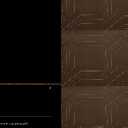
4
 ночью или вечером)