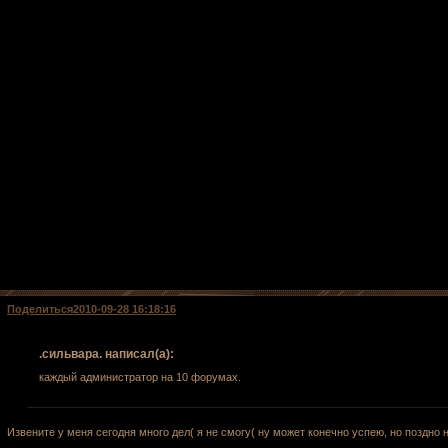
Поделиться
2010-09-28 16:18:16
.сильвара. написал(а):
каждый администратор на 10 форумах.
Извените у меня сегодня много дел( я не смогу( ну может конечно успею, но поздно