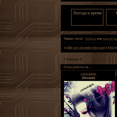
Погода и время
Привет, Гость!
Войдите
или
зарегистр
»
[We are all under the sun]
»
FAQ
Страница:
1
План работы на ...
.сильвара.
[Disciple]