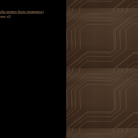
обы можно было проверить)
лке хD