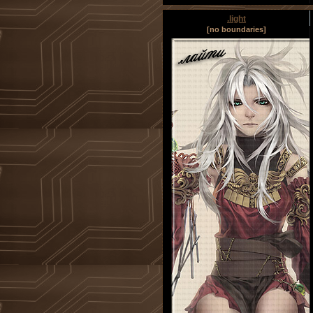
.light
[no boundaries]