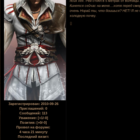
псих хех.
Рей стоял в 5 метрах от волчицы
Кинется сейчас на меня....хотя перед см
очень Норай ты, что боишься? НЕТ! Я не б
холодную почву.
0
Зарегистрирован
: 2010-09-26
Приглашений:
0
Сообщений:
113
Уважение:
[+1/-0]
Позитив:
[+0/-0]
Провел на форуме:
4 часа 21 минуту
Последний визит: