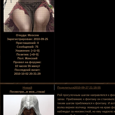
Откуда:
Moscow
Зарегистрирован
: 2010-09-25
Приглашений:
0
Сообщений:
75
Уважение:
[+1/-0]
Позитив:
[+0/-0]
Пол:
Женский
Провел на форуме:
10 часов 55 минут
Последний визит:
2010-10-02 20:31:29
Норай
Поделиться
2010-09-27 21:18:55
Посмотри...в мои...глаза!
Рей прогулочным шагом направлялся к фон
запах. Приближаяс к фонтану он становил
тихим шагом приближался к фонтану. И вот 
волка вернее волчицу лежащую на краю фо
наблюдал за неизвестной, но ему надоело 