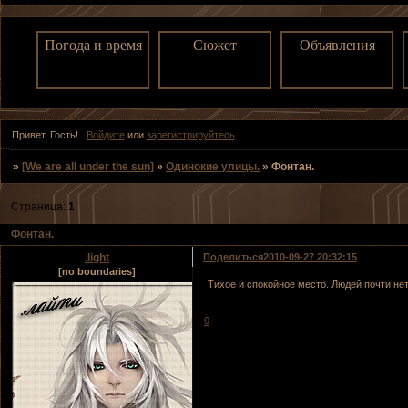
Погода и время
Сюжет
Объявления
Привет, Гость!
Войдите
или
зарегистрируйтесь
.
»
[We are all under the sun]
»
Одинокие улицы.
»
Фонтан.
Страница:
1
Фонтан.
.light
Поделиться
2010-09-27 20:32:15
[no boundaries]
Тихое и спокойное место. Людей почти не
0