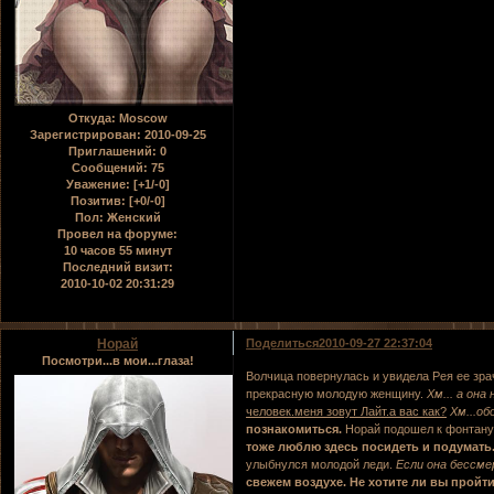
Откуда:
Moscow
Зарегистрирован
: 2010-09-25
Приглашений:
0
Сообщений:
75
Уважение:
[+1/-0]
Позитив:
[+0/-0]
Пол:
Женский
Провел на форуме:
10 часов 55 минут
Последний визит:
2010-10-02 20:31:29
Норай
Поделиться
2010-09-27 22:37:04
Посмотри...в мои...глаза!
Волчица повернулась и увидела Рея ее зра
прекрасную молодую женщину.
Хм... а она 
человек.меня зовут Лайт.а вас как?
Хм...об
познакомиться.
Норай подошел к фонтану 
тоже люблю здесь посидеть и подумать.
улыбнулся молодой леди.
Если она бессме
свежем воздухе. Не хотите ли вы пройт