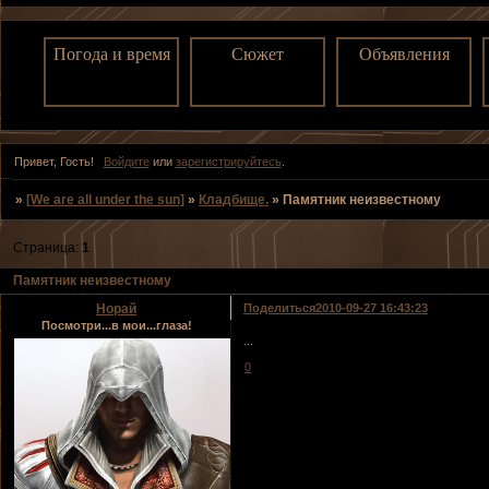
Погода и время
Сюжет
Объявления
Привет, Гость!
Войдите
или
зарегистрируйтесь
.
»
[We are all under the sun]
»
Кладбище.
»
Памятник неизвестному
Страница:
1
Памятник неизвестному
Норай
Поделиться
2010-09-27 16:43:23
Посмотри...в мои...глаза!
...
0