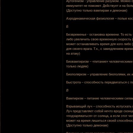
Аутогенизм - управление разумом. Можно ск
иммунитет не поможет. Действует и на боль
(Доступно только вампирам и демонам)
Аэродинамическая физиология – полые кост
Б
Безвременье - остановка времени. То есть
либо увеличить свою временную скорость (
может останавливать время для кого либо 
для своего врага. Т.к., с замедлением вре
на атаку)
Биовампиризм – «питание» человеческими 
только людям)
Биополяризм – управление биополями, их 
Быстрота – способность передвигаться с п
В
Вампиризм – питание человеческими силами
Взрывающий луч – способность испускать из
Луч представляет собой нечто вроде сконц
«подзаряжаться» от солнца, а если этот че
может на время лишиться своей способнос
(Доступно только демонам)