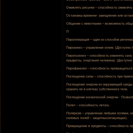
Оживлять рисунки – способность оживлять
Остановка времени- замедление или остано
Общение с животными – возможность общ
П
Пирогенерация – один из способов регенер
Пирокинез – управление огнем. (Доступно т
Пиропсионез – способность изменять силу 
предметы, очертания человека). (Доступно 
Пирофакелиз – способность превращаться в
Поглощение силы – способность при прикос
Поглощение энергии из окружающей среды –
хранить ее в клетках собственного тела.
Поглощение космической энергии - Позволя
Полет – способность летать
Поляризм – управление любыми полями, не
силовых полей – защитных/атакующих).
Превращение в предметы – способность пр