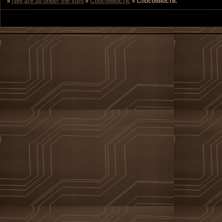
»
[We are all under the sun]
»
Способности.
»
Способности.