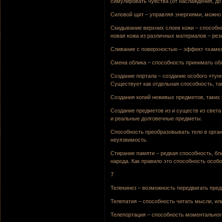
симулировать чувства (от наслаждения, до
Силовой щит – управляя энергиями, можно
Скидывание верхних слоев кожи – способн
новая кожа из различных материалов – рез
Сливание с поверхностью – эффект «хаме
Смена облика – способность принимать обл
Создание портала – создание особого «тун
Существует как отдельная способность, та
Создания копий неживых предметов, таких ка
Создание предметов из и существ из света 
и реальные долговечные предметы.
Способность преобразовывать тело в орга
неуязвимость.
Стирание памяти – редкая способность, б
народа. Как правило это способность особ
Т
Телекинез – возможность передвигать пре
Телепатия – способность читать мысли, ил
Телепортация – способность моментальног