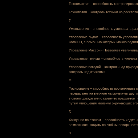
Техномантия – способность контролировать
Технопатия – контроль техники на расстоян
У
Уменьшение – способность уменьшать разл
Управление льдом – способность управлят
колонны, с помощью которых можно поднят
Управление Массой - Позволяет увеличив
Управление тенями – способность «исчезат
Управление погодой – контроль над природн
контроль над стихиями!
Ф
Фазирование – способность проталкивать м
перерастает на влияние на молекулы других 
в своей одежде или с каким-то предметом, 
путем уплощения молекул окружающих его 
Х
Хождение по стенам – способность ходить 
возможность ходить по любым поверхностям
Э