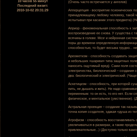
10 часов 55 минут
(Очень часто встречается у ангелов)
Последний визит:
Апперцепция - восприятие псионических по
2010-10-02 20:31:29
принадлежащему любому человеку, такой чел
испытывал при касании этого предмета) (Н
Априор - феноменальная способность к за
воспроизведение ее снова. У существа с т
всячины в голове. Мозг и нейронная систем
поры до времени определенную информацию
способностью, то будет весьма трудно... не
Ареометизм - способность создавать защит
и небольших «шарики» типа защитных пол
наносить ощутимый вред). Сами поля состо
электричества, биологический – создания
два: биологический и электрический. (Чаще
Аскетицизм - способность, при которой су
пить, не дышать и жить). Не надо сравнива
переменным: то он есть, то его нет. Если 
физическое, и ментальное (умственное). (
Астральная проекция – создание так назыв
точна копия создателя, эдакая «душа из те
Атрофизм - способность восстанавливать с
увеличиваться в размерах, а также продел
привлекательные...) (Доступно только вам