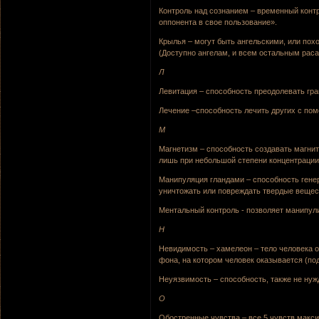
Контроль над сознанием – временный контр
оппонента в свое пользование».
Крылья – могут быть ангельскими, или похо
(Доступно ангелам, и всем остальным раса
Л
Левитация – способность преодолевать гр
Лечение –способность лечить других с пом
М
Магнетизм – способность создавать магнит
лишь при небольшой степени концентрации
Манипуляция гландами – способность генер
уничтожать или повреждать твердые вещес
Ментальный контроль - позволяет манипул
Н
Невидимость – хамелеон – тело человека о
фона, на котором человек оказывается (по
Неуязвимость – способность, также не ну
О
Обостренные чувства – все 5 чувств максим