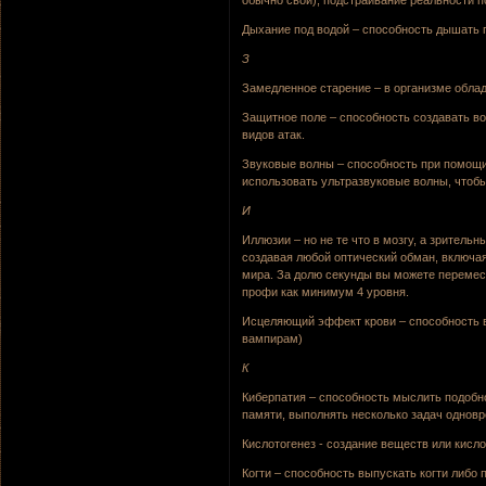
Дыхание под водой – способность дышать по
З
Замедленное старение – в организме обла
Защитное поле – способность создавать во
видов атак.
Звуковые волны – способность при помощи
использовать ультразвуковые волны, чтобы 
И
Иллюзии – но не те что в мозгу, а зрител
создавая любой оптический обман, включа
мира. За долю секунды вы можете перемест
профи как минимум 4 уровня.
Исцеляющий эффект крови – способность вы
вампирам)
К
Киберпатия – способность мыслить подоб
памяти, выполнять несколько задач однов
Кислотогенез - создание веществ или кисло
Когти – способность выпускать когти либо п