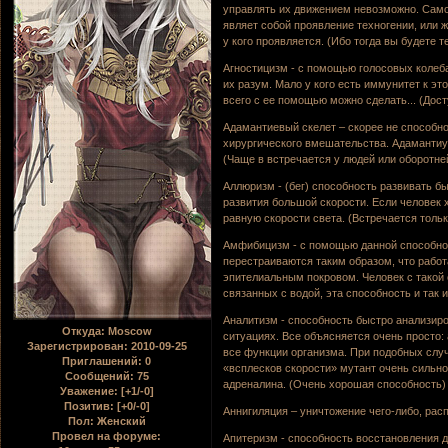
управлять их движением невозможно. Самое
являет собой проявление техногении, или 
у кого проявляется. (Ибо тогда вы будете 
Агностицизм - с помощью голосовых колеб
их разум. Мало у кого есть иммунитет к этой
всего с ее помощью можно сделать... (Дос
Адамантиевый скелет – скорее не способнос
хирургического вмешательства. Адамантиу
(Чаще в встречается у людей или оборотне
Аллюризм - (бег) способность развивать б
развития большой скорости. Если человек 
равную скорости света. (Встречается тольк
Амфибицизм - с помощью данной способнос
перестраиваются таким образом, что работ
эпителиальным покровом. Человек с такой 
связанных с водой, эта способность и так 
Аналитизм - способность быстро анализиро
Откуда:
Moscow
ситуациях. Все объясняется очень просто:
Зарегистрирован
: 2010-09-25
все функции организма. При подобных случ
Приглашений:
0
«всплесков скорости» мутант очень сильно
Сообщений:
75
адреналина. (Очень хорошая способность)
Уважение:
[+1/-0]
Позитив:
[+0/-0]
Аннигиляция – уничтожение чего-либо, рас
Пол:
Женский
Провел на форуме:
Апитеризм - способность восстановления д