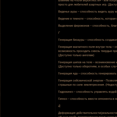
Влияние на «поля вероятности» - или попро
просто для любителей азартных игр. (Дост
Виденье ауры – способность видеть ауру ил
Видение в темноте – способность, которая
Выделение феромонов – способность, благ
Г
Генерация биоауры – способность создават
Генерация магнитного поля внутри тела – 
возможность проходить сквозь твердые пред
(Доступно только ангелам)
Генерация шипов на теле – возникновение и
(Доступно только оборотням, в особых слу
Генерация яда – способность генерировать я
Генерация сейсмической энергии - Позвол
страшные по силе землятресения. (Недост
Гидрокинез – способность управлять водой.
Гипноз – способность ввести оппонента в н
Д
Деформация действительности(реальности)
обычно свой), подстраивание реальности п