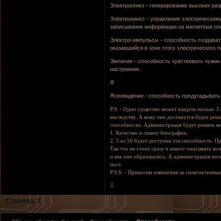
Электрогенез – генерирование высоких разр
Электрокинез – управление электрическим
записывание информации на магнитные нос
Электро-импульсы – способность создавать
оказавшийся в зоне этого электрического п
Эмпатия – способность чувствовать чужие 
настроение.
Я
Ясновидение - способность предугадывать
P.S.
-
Одно существо может владеть
только
3 
наследству. А кому они достанутся будет реш
способности. Администрация будет решать ко
1. Качество и сюжет биографии.
2. 5 из 50 будет доступна эта способность. Пр
Так что не стоит
сразу
в анкете описывать во
и как они образовались. А администрация по
пост.
P.S.S.
-
Приносим извинения за сплагиаченные
0
Страница:
1