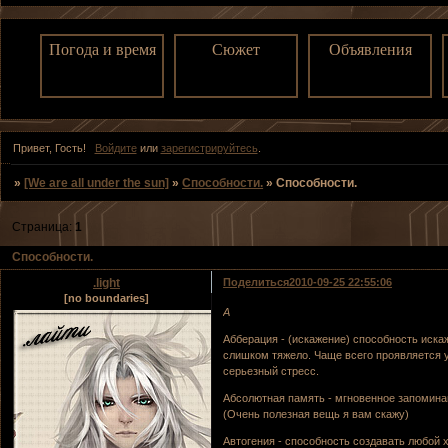
Погода и время
Сюжет
Объявления
Привет, Гость!
Войдите
или
зарегистрируйтесь
.
»
[We are all under the sun]
»
Способности.
»
Способности.
Страница:
1
Способности.
.light
Поделиться
2010-09-25 22:55:06
[no boundaries]
А
Абберация - (искажение) способность иска
слишком тяжело. Чаще всего проявляется 
серьезный стресс.
Абсолютная память - мгновенное запомина
(Очень полезная вещь я вам скажу)
Автогения - способность создавать любой 