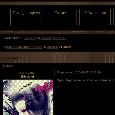
Погода и время
Сюжет
Объявления
Привет, Гость!
Войдите
или
зарегистрируйтесь
.
»
[We are all under the sun]
»
Сюжет.
»
Сюжет.
Страница:
1
Сюжет.
.сильвара.
Поделиться
2010-09-27 15:33:16
[Disciple]
Здесь будет написан сюжет, он сейчас нахо
0