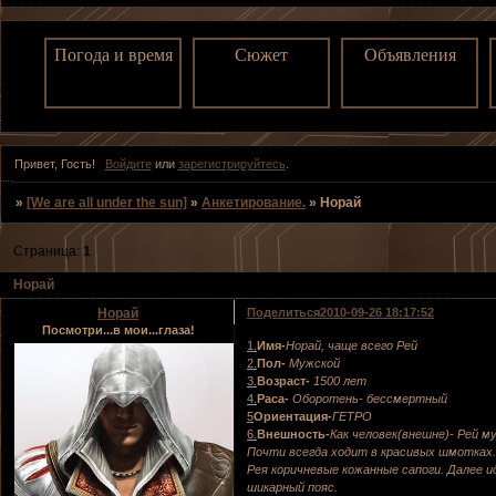
Погода и время
Сюжет
Объявления
Привет, Гость!
Войдите
или
зарегистрируйтесь
.
»
[We are all under the sun]
»
Анкетирование.
»
Норай
Страница:
1
Норай
Норай
Поделиться
2010-09-26 18:17:52
Посмотри...в мои...глаза!
1.
Имя-
Норай, чаще всего Рей
2.
Пол-
Мужской
3.
Возраст-
1500 лет
4.
Раса-
Оборотень- бессмертный
5
Ориентация-
ГЕТРО
6.
Внешность-
Как человек(внешне)- Рей м
Почти всегда ходит в красивых шмотках.
Рея коричневые кожанные сапоги. Далее 
шикарный пояс.