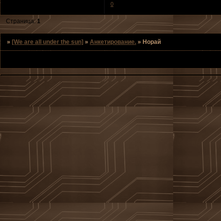
0
Страница:
1
»
[We are all under the sun]
»
Анкетирование.
»
Норай