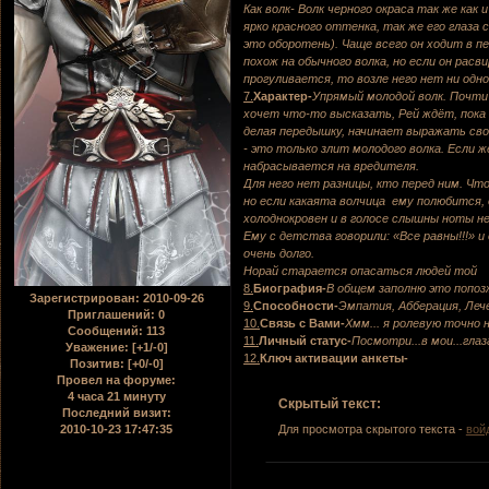
Как волк- Волк черного окраса так же как
ярко красного оттенка, так же его глаза
это оборотень). Чаще всего он ходит в п
похож на обычного волка, но если он рас
прогуливается, то возле него нет ни одн
7.
Характер-
Упрямый молодой волк. Почти
хочет что-то высказать, Рей ждёт, пока е
делая передышку, начинает выражать сво
- это только злит молодого волка. Если ж
набрасывается на вредителя.
Для него нет разницы, кто перед ним. Что
но если какаята волчица ему полюбится, о
холоднокровен и в голосе слышны ноты н
Ему с детства говорили: «Все равны!!!» и
очень долго.
Норай старается опасаться людей той
8.
Биография-
В общем заполню это попоз
Зарегистрирован
: 2010-09-26
9.
Способности-
Эмпатия, Абберация, Леч
Приглашений:
0
10.
Связь с Вами-
Хмм... я ролевую точно 
Сообщений:
113
11.
Личный статус-
Посмотри...в мои...глаз
Уважение:
[+1/-0]
12.
Ключ активации анкеты-
Позитив:
[+0/-0]
Провел на форуме:
4 часа 21 минуту
Скрытый текст:
Последний визит:
Для просмотра скрытого текста -
вой
2010-10-23 17:47:35